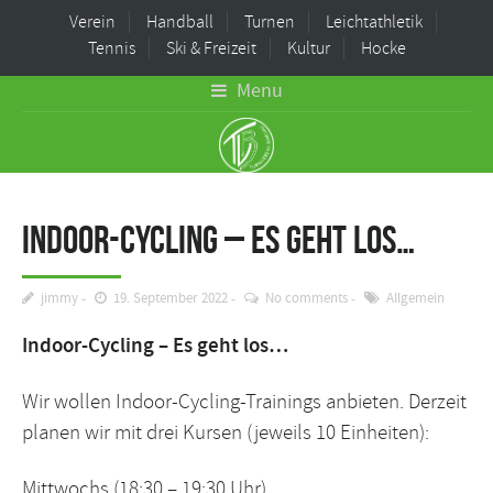
Verein
Handball
Turnen
Leichtathletik
Tennis
Ski & Freizeit
Kultur
Hocke
Menu
Indoor-Cycling – Es geht los…
jimmy
19. September 2022
No comments
Allgemein
Indoor-Cycling – Es geht los…
Wir wollen Indoor-Cycling-Trainings anbieten. Derzeit
planen wir mit drei Kursen (jeweils 10 Einheiten):
Mittwochs (18:30 – 19:30 Uhr),