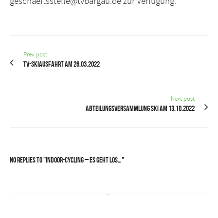
geschaeftsstelle@tvbargau.de
zur Verfügung.
Prev post
TV-Skiausfahrt am 26.03.2022
Next post
Abteilungsversammlung Ski am 13.10.2022
No Replies to "Indoor-Cycling – Es geht los…"