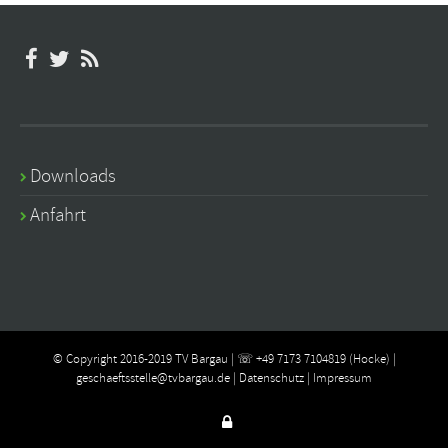
Downloads
Anfahrt
© Copyright 2016-2019 TV Bargau | ☏ +49 7173 7104819 (Hocke) |
geschaeftsstelle@tvbargau.de
|
Datenschutz
|
Impressum