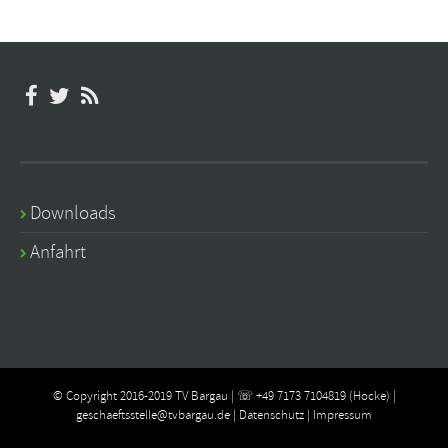
Downloads
Anfahrt
© Copyright 2016-2019 TV Bargau | ☏ +49 7173 7104819 (Hocke) |
geschaeftsstelle@tvbargau.de
|
Datenschutz
|
Impressum