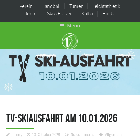
Verein
Handball
Turnen
Leichtathletik
Tennis
Ski & Freizeit
Kultur
Hocke
Menu
TV-Skiausfahrt am 10.01.2026
jimmy
13. Oktober 2025
No comments
Allgemein