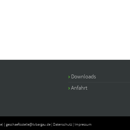
Downloads
Anfahrt
e) |
geschaeftsstelle@tvbargau.de
|
Datenschutz
|
Impressum