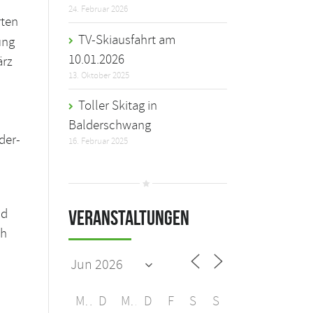
24. Februar 2026
rten
TV-Skiausfahrt am
ung
10.01.2026
ärz
13. Oktober 2025
Toller Skitag in
Balderschwang
der-
16. Februar 2025
wie eigenes Beachhand- und
nd
Veranstaltungen
ballfeld..
ch
M
D
M
D
F
S
S