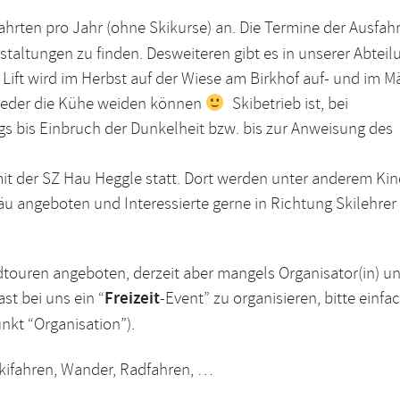
ahrten pro Jahr (ohne Skikurse) an. Die Termine der Ausfah
nstaltungen zu finden. Desweiteren gibt es in unserer Abteil
 Lift wird im Herbst auf der Wiese am Birkhof auf- und im M
wieder die Kühe weiden können
Skibetrieb ist, bei
s bis Einbruch der Dunkelheit bzw. bis zur Anweisung des
mit der
SZ Hau Heggle
statt. Dort werden unter anderem Kin
u angeboten und Interessierte gerne in Richtung Skilehrer
...so
ren angeboten, derzeit aber mangels Organisator(in) u
Volley
st bei uns ein “
Freizeit
-Event” zu organisieren, bitte einfa
kt “Organisation”).
Skifahren, Wander, Radfahren, …