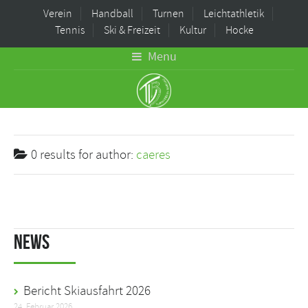
Verein
Handball
Turnen
Leichtathletik
Tennis
Ski & Freizeit
Kultur
Hocke
Menu
0 results for
author:
caeres
News
Bericht Skiausfahrt 2026
24. Februar 2026