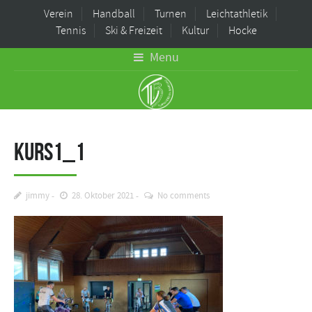
Verein
Handball
Turnen
Leichtathletik
Tennis
Ski & Freizeit
Kultur
Hocke
Menu
Kurs1_1
jimmy
28. Oktober 2021
No comments