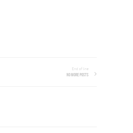
End of line
No more posts