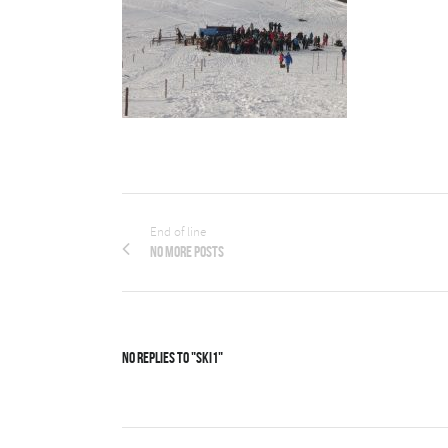
End of line
No more posts
No Replies to "ski1"