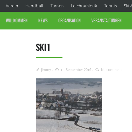
Verein
Handball
Turnen
Leichtathletik
Tennis
Ski 
Willkommen
News
Organisation
Veranstaltungen
ski1
jimmy
11. September 2016
No comments