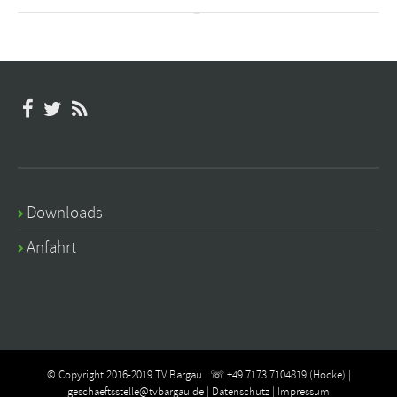
Downloads
Anfahrt
© Copyright 2016-2019 TV Bargau | ☏ +49 7173 7104819 (Hocke) |
geschaeftsstelle@tvbargau.de
|
Datenschutz
|
Impressum