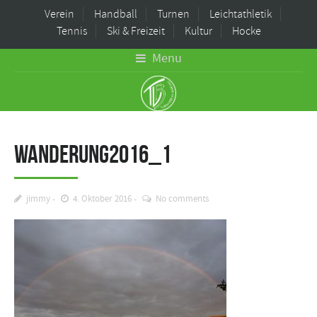
Verein
Handball
Turnen
Leichtathletik
Tennis
Ski & Freizeit
Kultur
Hocke
Menu
wanderung2016_1
jimmy
4. Oktober 2016
No comments